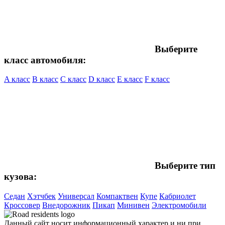
Выберите
класс автомобиля:
A класс
B класс
C класс
D класс
E класс
F класс
Выберите тип
кузова:
Седан
Хэтчбек
Универсал
Компактвен
Купе
Кабриолет
Кроссовер
Внедорожник
Пикап
Минивен
Электромобили
Данный сайт носит информационный характер и ни при