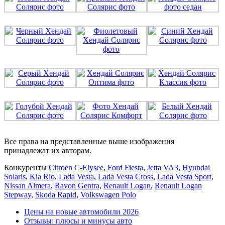
Все права на представленные выше изображения
принадлежат их авторам.
Конкуренты
Citroen C-Elysee
,
Ford Fiesta
,
Jetta VA3
,
Hyundai
Solaris
,
Kia Rio
,
Lada Vesta
,
Lada Vesta Cross
,
Lada Vesta Sport
,
Nissan Almera
,
Ravon Gentra
,
Renault Logan
,
Renault Logan
Stepway
,
Skoda Rapid
,
Volkswagen Polo
Цены на новые автомобили 2026
Отзывы: плюсы и минусы авто