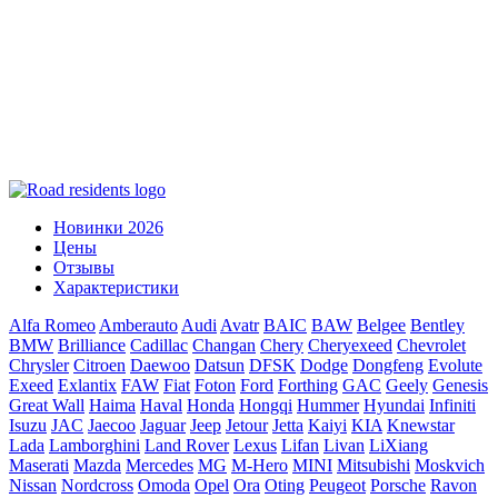
Новинки 2026
Цены
Отзывы
Характеристики
Alfa Romeo
Amberauto
Audi
Avatr
BAIC
BAW
Belgee
Bentley
BMW
Brilliance
Cadillac
Changan
Chery
Cheryexeed
Chevrolet
Chrysler
Citroen
Daewoo
Datsun
DFSK
Dodge
Dongfeng
Evolute
Exeed
Exlantix
FAW
Fiat
Foton
Ford
Forthing
GAC
Geely
Genesis
Great Wall
Haima
Haval
Honda
Hongqi
Hummer
Hyundai
Infiniti
Isuzu
JAC
Jaecoo
Jaguar
Jeep
Jetour
Jetta
Kaiyi
KIA
Knewstar
Lada
Lamborghini
Land Rover
Lexus
Lifan
Livan
LiXiang
Maserati
Mazda
Mercedes
MG
M-Hero
MINI
Mitsubishi
Moskvich
Nissan
Nordcross
Omoda
Opel
Ora
Oting
Peugeot
Porsche
Ravon