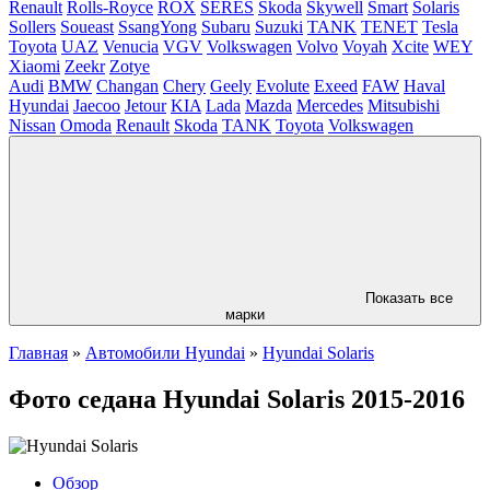
Renault
Rolls-Royce
ROX
SERES
Skoda
Skywell
Smart
Solaris
Sollers
Soueast
SsangYong
Subaru
Suzuki
TANK
TENET
Tesla
Toyota
UAZ
Venucia
VGV
Volkswagen
Volvo
Voyah
Xcite
WEY
Xiaomi
Zeekr
Zotye
Audi
BMW
Changan
Chery
Geely
Evolute
Exeed
FAW
Haval
Hyundai
Jaecoo
Jetour
KIA
Lada
Mazda
Mercedes
Mitsubishi
Nissan
Omoda
Renault
Skoda
TANK
Toyota
Volkswagen
Показать все
марки
Главная
»
Автомобили Hyundai
»
Hyundai Solaris
Фото седана Hyundai Solaris 2015-2016
Обзор