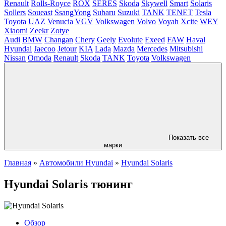
Renault
Rolls-Royce
ROX
SERES
Skoda
Skywell
Smart
Solaris
Sollers
Soueast
SsangYong
Subaru
Suzuki
TANK
TENET
Tesla
Toyota
UAZ
Venucia
VGV
Volkswagen
Volvo
Voyah
Xcite
WEY
Xiaomi
Zeekr
Zotye
Audi
BMW
Changan
Chery
Geely
Evolute
Exeed
FAW
Haval
Hyundai
Jaecoo
Jetour
KIA
Lada
Mazda
Mercedes
Mitsubishi
Nissan
Omoda
Renault
Skoda
TANK
Toyota
Volkswagen
Показать все
марки
Главная
»
Автомобили Hyundai
»
Hyundai Solaris
Hyundai Solaris тюнинг
Обзор