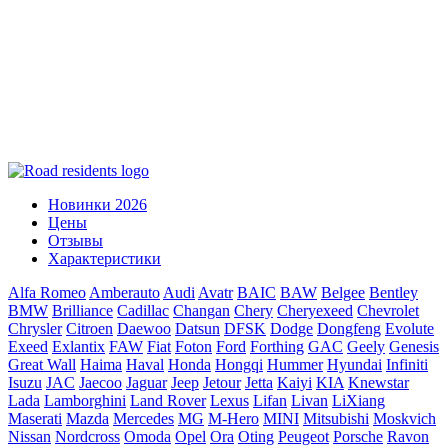
Новинки 2026
Цены
Отзывы
Характеристики
Alfa Romeo
Amberauto
Audi
Avatr
BAIC
BAW
Belgee
Bentley
BMW
Brilliance
Cadillac
Changan
Chery
Cheryexeed
Chevrolet
Chrysler
Citroen
Daewoo
Datsun
DFSK
Dodge
Dongfeng
Evolute
Exeed
Exlantix
FAW
Fiat
Foton
Ford
Forthing
GAC
Geely
Genesis
Great Wall
Haima
Haval
Honda
Hongqi
Hummer
Hyundai
Infiniti
Isuzu
JAC
Jaecoo
Jaguar
Jeep
Jetour
Jetta
Kaiyi
KIA
Knewstar
Lada
Lamborghini
Land Rover
Lexus
Lifan
Livan
LiXiang
Maserati
Mazda
Mercedes
MG
M-Hero
MINI
Mitsubishi
Moskvich
Nissan
Nordcross
Omoda
Opel
Ora
Oting
Peugeot
Porsche
Ravon