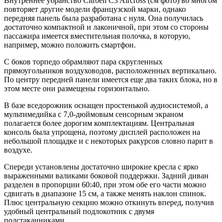
Внутреннее убранство Citroen C3 Aircross (см фото) во многом
повторяет другие модели французской марки, однако
передняя панель была разработана с нуля. Она получилась
достаточно компактной и лаконичной, при этом со стороны
пассажира имеется вместительная полочка, в которую,
например, можно положить смартфон.
С боков торпедо обрамляют пара скругленных
прямоугольников воздуховодов, расположенных вертикально.
По центру передней панели имеется еще два таких блока, но в
этом месте они размещены горизонтально.
В базе вседорожник оснащен простенькой аудиосистемой, а
мультимедийка с 7,0-дюймовым сенсорным экраном
полагается более дорогим комплектациям. Центральная
консоль была упрощена, поэтому дисплей расположен на
небольшой площадке и с некоторых ракурсов словно парит в
воздухе.
Спереди установлены достаточно широкие кресла с ярко
выраженными валиками боковой поддержки. Задний диван
разделен в пропорции 60:40, при этом обе его части можно
сдвигать в диапазоне 15 см, а также менять наклон спинок.
Плюс центральную секцию можно откинуть вперед, получив
удобный центральный подлокотник с двумя
подстаканниками.