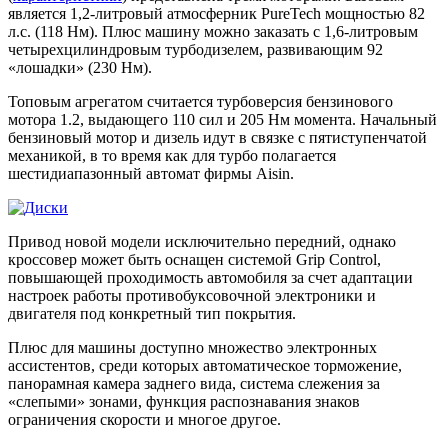
является 1,2-литровый атмосферник PureTech мощностью 82
л.с. (118 Нм). Плюс машину можно заказать с 1,6-литровым
четырехцилиндровым турбодизелем, развивающим 92
«лошадки» (230 Нм).
Топовым агрегатом считается турбоверсия бензинового
мотора 1.2, выдающего 110 сил и 205 Нм момента. Начальный
бензиновый мотор и дизель идут в связке с пятиступенчатой
механикой, в то время как для турбо полагается
шестидиапазонный автомат фирмы Aisin.
Привод новой модели исключительно передний, однако
кроссовер может быть оснащен системой Grip Control,
повышающей проходимость автомобиля за счет адаптации
настроек работы противобуксовочной электроники и
двигателя под конкретный тип покрытия.
Плюс для машины доступно множество электронных
ассистентов, среди которых автоматическое торможение,
панорамная камера заднего вида, система слежения за
«слепыми» зонами, функция распознавания знаков
ограничения скорости и многое другое.