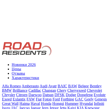
Новинки 2026
Цены
Отзывы
Характеристики
Alfa Romeo
Amberauto
Audi
Avatr
BAIC
BAW
Belgee
Bentley
BMW
Brilliance
Cadillac
Changan
Chery
Cheryexeed
Chevrolet
Chrysler
Citroen
Daewoo
Datsun
DFSK
Dodge
Dongfeng
Evolute
Exeed
Exlantix
FAW
Fiat
Foton
Ford
Forthing
GAC
Geely
Genesis
Great Wall
Haima
Haval
Honda
Hongqi
Hummer
Hyundai
Infiniti
Isuzu
JAC
Jaecoo
Jaguar
Jeep
Jetour
Jetta
Kaiyi
KIA
Knewstar