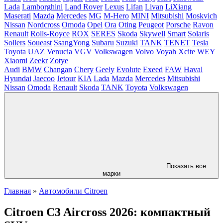
Lada
Lamborghini
Land Rover
Lexus
Lifan
Livan
LiXiang
Maserati
Mazda
Mercedes
MG
M-Hero
MINI
Mitsubishi
Moskvich
Nissan
Nordcross
Omoda
Opel
Ora
Oting
Peugeot
Porsche
Ravon
Renault
Rolls-Royce
ROX
SERES
Skoda
Skywell
Smart
Solaris
Sollers
Soueast
SsangYong
Subaru
Suzuki
TANK
TENET
Tesla
Toyota
UAZ
Venucia
VGV
Volkswagen
Volvo
Voyah
Xcite
WEY
Xiaomi
Zeekr
Zotye
Audi
BMW
Changan
Chery
Geely
Evolute
Exeed
FAW
Haval
Hyundai
Jaecoo
Jetour
KIA
Lada
Mazda
Mercedes
Mitsubishi
Nissan
Omoda
Renault
Skoda
TANK
Toyota
Volkswagen
Показать все
марки
Главная
»
Автомобили Citroen
Citroen C3 Aircross 2026: компактный