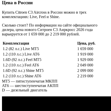
Цена в России
Купить Citroen C3 Aircross в России можно в трех
комплектациях: Live, Feel и Shine.
Сколько стоит? По информации на сайте официального
дилера, цена нового Ситроен С3 Аиркросс 2026 года
варьируется от 1 659 000 до 2 219 000 рублей.
Комплектация
Цена, руб.
1.2 (82 л.с.) Live MT5
1 659 000
1.2 (110 л.с.) Live AT6
1 919 000
1.6D (92 л.с.) Feel MT5
1 929 000
1.2 (110 л.с.) Feel AT6
2 049 000
1.6D (92 л.с.) Shine MT5
2 099 000
1.2 (110 л.с.) Shine AT6
2 219 000
MT5 — пятиступенчатая МКПП
AT6 — шестиступенчатая АКПП
D — дизельный двигатель