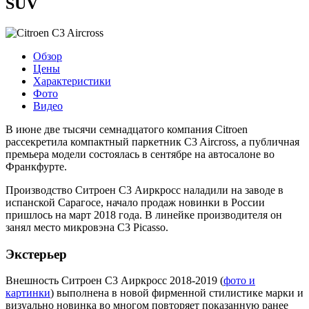
SUV
Обзор
Цены
Характеристики
Фото
Видео
В июне две тысячи семнадцатого компания Citroen
рассекретила компактный паркетник C3 Aircross, а публичная
премьера модели состоялась в сентябре на автосалоне во
Франкфурте.
Производство Ситроен С3 Аиркросс наладили на заводе в
испанской Сарагосе, начало продаж новинки в России
пришлось на март 2018 года. В линейке производителя он
занял место микровэна C3 Picasso.
Экстерьер
Внешность Ситроен С3 Аиркросс 2018-2019 (
фото и
картинки
) выполнена в новой фирменной стилистике марки и
визуально новинка во многом повторяет показанную ранее