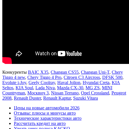
Конкуренты
BAIC X35
,
Changan CS55
,
Changan Uni-T
,
Chery
Tiggo 4 new
,
Chery Tiggo 4 Pro
,
Citroen C3 Aircross
,
DFSK 500
,
Evolute i-Joy
,
Geely Coolray
,
Haval Jolion
,
Hyundai Creta
,
KIA
Seltos
,
KIA Soul
,
Lada Niva
,
Mazda CX-30
,
MG ZS
,
MINI
Countryman
,
Москвич 3
,
Nissan Terrano
,
Opel Crossland
,
Peugeot
2008
,
Renault Duster
,
Renault Kaptur
,
Suzuki Vitara
Цены на новые автомобили 2026
Отзывы: плюсы и минусы авто
Технические характеристики авто
Рассчитать кредит на авто
Узнать цену полиса КАСКО