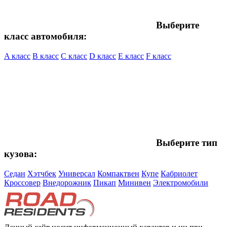
Выберите
класс автомобиля:
A класс
B класс
C класс
D класс
E класс
F класс
Выберите тип
кузова:
Седан
Хэтчбек
Универсал
Компактвен
Купе
Кабриолет
Кроссовер
Внедорожник
Пикап
Минивен
Электромобили