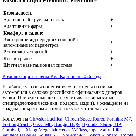
Комплектация Premium / Premium+
Безопасность
Адаптивный круиз-контроль
+
Адаптивные фары
+
Комфорт в салоне
Электропривод передних сидений с
+
запоминанием параметров
Вентиляция сидений
+
Люк в крыше
+
Штатная навигационная система
+
Комплектации и цены Киа Карнивал 2026 года
В таблице указаны ориентировочные цены на новые
автомобили в салонах российских официальных дилеров
марки. Приведенные цены не учитывают возможные
спецпредложения (скидки, подарки, акции), а оснащение на
каждом конкретном автомобиле может отличаться.
Конкуренты
Chrysler Pacifica
,
Citroen SpaceTourer
,
Forthing M7
,
Forthing Yacht
,
GAC M8
,
Hongqi HQ9
,
Hyundai Staria
,
KIA
Carnival
,
LiXiang Mega
,
Mercedes V-Class
,
Opel Zafira Life
,
Peugeot Traveller
,
Sollers SF1
,
Sollers SP7
,
Toyota Alphard
,
Toyota