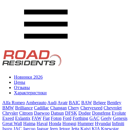
Новинки 2026
Цены
Отзывы
Характеристики
Alfa Romeo
Amberauto
Audi
Avatr
BAIC
BAW
Belgee
Bentley
BMW
Brilliance
Cadillac
Changan
Chery
Cheryexeed
Chevrolet
Chrysler
Citroen
Daewoo
Datsun
DFSK
Dodge
Dongfeng
Evolute
Exeed
Exlantix
FAW
Fiat
Foton
Ford
Forthing
GAC
Geely
Genesis
Great Wall
Haima
Haval
Honda
Hongqi
Hummer
Hyundai
Infiniti
Isuzu
JAC
Jaecoo
Jaguar
Jeep
Jetour
Jetta
Kaiyi
KIA
Knewstar