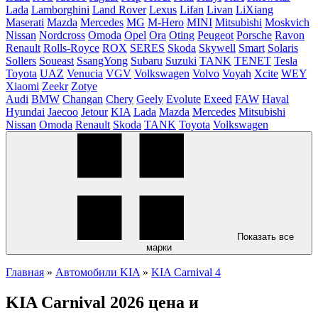
Lada
Lamborghini
Land Rover
Lexus
Lifan
Livan
LiXiang
Maserati
Mazda
Mercedes
MG
M-Hero
MINI
Mitsubishi
Moskvich
Nissan
Nordcross
Omoda
Opel
Ora
Oting
Peugeot
Porsche
Ravon
Renault
Rolls-Royce
ROX
SERES
Skoda
Skywell
Smart
Solaris
Sollers
Soueast
SsangYong
Subaru
Suzuki
TANK
TENET
Tesla
Toyota
UAZ
Venucia
VGV
Volkswagen
Volvo
Voyah
Xcite
WEY
Xiaomi
Zeekr
Zotye
Audi
BMW
Changan
Chery
Geely
Evolute
Exeed
FAW
Haval
Hyundai
Jaecoo
Jetour
KIA
Lada
Mazda
Mercedes
Mitsubishi
Nissan
Omoda
Renault
Skoda
TANK
Toyota
Volkswagen
Показать все
марки
Главная
»
Автомобили KIA
»
KIA Carnival 4
KIA Carnival 2026 цена и