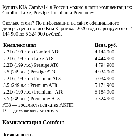
Купить KIA Carnival 4 в России можно в пяти комплектациях:
Comfort, Luxe, Prestige, Premium и Premium+.
Сколько стоит? По информации на сайте официального
дилера, цена нового Киа Карнивал 2026 года варьируется от 4
144 900 до 5 324 900 рублей.
Комплектация
Цена, руб.
2.2D (199 л.с.) Comfort AT8
4 144 900
2.2D (199 л.с.) Luxe AT8
4 444 900
2.2D (199 л.с.) Prestige AT8
4 794 900
3.5 (249 л.с.) Prestige AT8
4 934 900
2.2D (199 л.с.) Premium AT8
5 034 900
3.5 (249 л.с.) Premium AT8
5 174 900
2.2D (199 л.с.) Premium+ AT8
5 184 900
3.5 (249 л.с.) Premium+ AT8
5 324 900
AT8 — восьмиступенчатая АКПП
D — дизельный двигатель
Комплектация Comfort
Безопасность