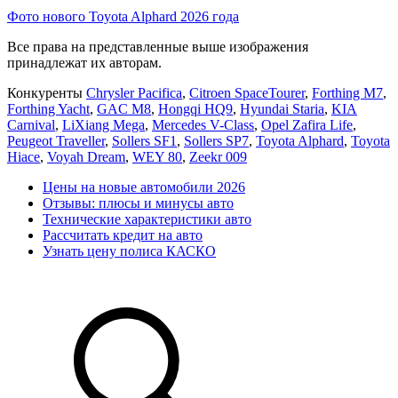
Фото нового Toyota Alphard 2026 года
Все права на представленные выше изображения
принадлежат их авторам.
Конкуренты
Chrysler Pacifica
,
Citroen SpaceTourer
,
Forthing M7
,
Forthing Yacht
,
GAC M8
,
Hongqi HQ9
,
Hyundai Staria
,
KIA
Carnival
,
LiXiang Mega
,
Mercedes V-Class
,
Opel Zafira Life
,
Peugeot Traveller
,
Sollers SF1
,
Sollers SP7
,
Toyota Alphard
,
Toyota
Hiace
,
Voyah Dream
,
WEY 80
,
Zeekr 009
Цены на новые автомобили 2026
Отзывы: плюсы и минусы авто
Технические характеристики авто
Рассчитать кредит на авто
Узнать цену полиса КАСКО