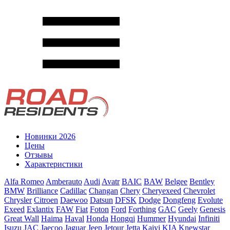
Новинки 2026
Цены
Отзывы
Характеристики
Alfa Romeo
Amberauto
Audi
Avatr
BAIC
BAW
Belgee
Bentley
BMW
Brilliance
Cadillac
Changan
Chery
Cheryexeed
Chevrolet
Chrysler
Citroen
Daewoo
Datsun
DFSK
Dodge
Dongfeng
Evolute
Exeed
Exlantix
FAW
Fiat
Foton
Ford
Forthing
GAC
Geely
Genesis
Great Wall
Haima
Haval
Honda
Hongqi
Hummer
Hyundai
Infiniti
Isuzu
JAC
Jaecoo
Jaguar
Jeep
Jetour
Jetta
Kaiyi
KIA
Knewstar