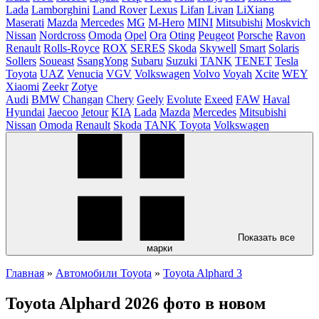
Lada
Lamborghini
Land Rover
Lexus
Lifan
Livan
LiXiang
Maserati
Mazda
Mercedes
MG
M-Hero
MINI
Mitsubishi
Moskvich
Nissan
Nordcross
Omoda
Opel
Ora
Oting
Peugeot
Porsche
Ravon
Renault
Rolls-Royce
ROX
SERES
Skoda
Skywell
Smart
Solaris
Sollers
Soueast
SsangYong
Subaru
Suzuki
TANK
TENET
Tesla
Toyota
UAZ
Venucia
VGV
Volkswagen
Volvo
Voyah
Xcite
WEY
Xiaomi
Zeekr
Zotye
Audi
BMW
Changan
Chery
Geely
Evolute
Exeed
FAW
Haval
Hyundai
Jaecoo
Jetour
KIA
Lada
Mazda
Mercedes
Mitsubishi
Nissan
Omoda
Renault
Skoda
TANK
Toyota
Volkswagen
Показать все
марки
Главная
»
Автомобили Toyota
»
Toyota Alphard 3
Toyota Alphard 2026 фото в новом