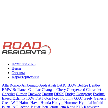
Новинки 2026
Цены
Отзывы
Характеристики
Alfa Romeo
Amberauto
Audi
Avatr
BAIC
BAW
Belgee
Bentley
BMW
Brilliance
Cadillac
Changan
Chery
Cheryexeed
Chevrolet
Chrysler
Citroen
Daewoo
Datsun
DFSK
Dodge
Dongfeng
Evolute
Exeed
Exlantix
FAW
Fiat
Foton
Ford
Forthing
GAC
Geely
Genesis
Great Wall
Haima
Haval
Honda
Hongqi
Hummer
Hyundai
Infiniti
Isuzu
JAC
Jaecoo
Jaguar
Jeep
Jetour
Jetta
Kaiyi
KIA
Knewstar