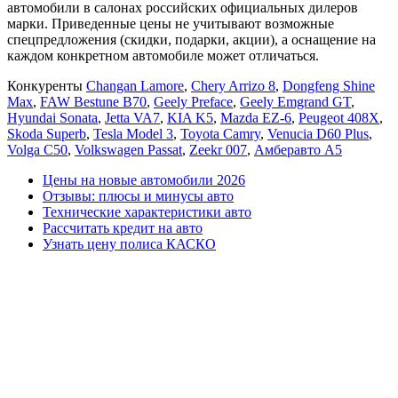
автомобили в салонах российских официальных дилеров
марки. Приведенные цены не учитывают возможные
спецпредложения (скидки, подарки, акции), а оснащение на
каждом конкретном автомобиле может отличаться.
Конкуренты
Changan Lamore
,
Chery Arrizo 8
,
Dongfeng Shine
Max
,
FAW Bestune B70
,
Geely Preface
,
Geely Emgrand GT
,
Hyundai Sonata
,
Jetta VA7
,
KIA K5
,
Mazda EZ-6
,
Peugeot 408X
,
Skoda Superb
,
Tesla Model 3
,
Toyota Camry
,
Venucia D60 Plus
,
Volga C50
,
Volkswagen Passat
,
Zeekr 007
,
Амберавто А5
Цены на новые автомобили 2026
Отзывы: плюсы и минусы авто
Технические характеристики авто
Рассчитать кредит на авто
Узнать цену полиса КАСКО