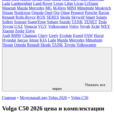
Lada
Lamborghini
Land Rover
Lexus
Lifan
Livan
LiXiang
Maserati
Mazda
Mercedes
MG
M-Hero
MINI
Mitsubishi
Moskvich
Nissan
Nordcross
Omoda
Opel
Ora
Oting
Peugeot
Porsche
Ravon
Renault
Rolls-Royce
ROX
SERES
Skoda
Skywell
Smart
Solaris
Sollers
Soueast
SsangYong
Subaru
Suzuki
TANK
TENET
Tesla
Toyota
UAZ
Venucia
VGV
Volkswagen
Volvo
Voyah
Xcite
WEY
Xiaomi
Zeekr
Zotye
Audi
BMW
Changan
Chery
Geely
Evolute
Exeed
FAW
Haval
Hyundai
Jaecoo
Jetour
KIA
Lada
Mazda
Mercedes
Mitsubishi
Nissan
Omoda
Renault
Skoda
TANK
Toyota
Volkswagen
Показать все
марки
Главная
»
Модельный ряд Volga 2026
»
Volga C50
Volga C50 2026 цена и комплектации