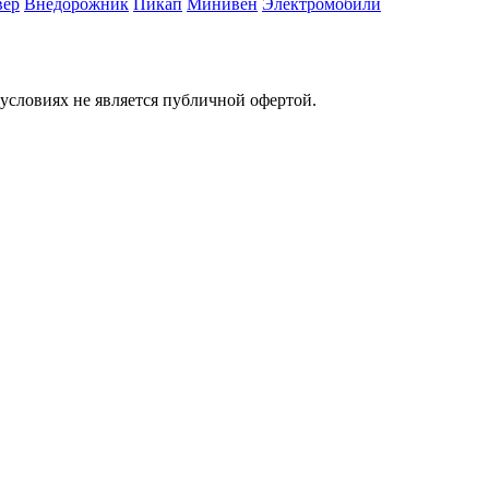
вер
Внедорожник
Пикап
Минивен
Электромобили
условиях не является публичной офертой.