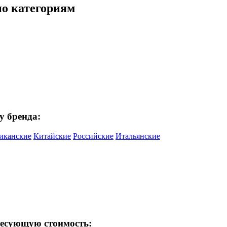
по категориям
у бренда:
иканские
Китайские
Российские
Итальянские
ресующую стоимость: