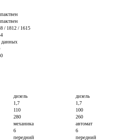
мпактвен
мпактвен
8 / 1812 / 1615
44
т данных
0
60
дизель
дизель
1,7
1,7
110
100
280
260
механика
автомат
6
6
передний
передний