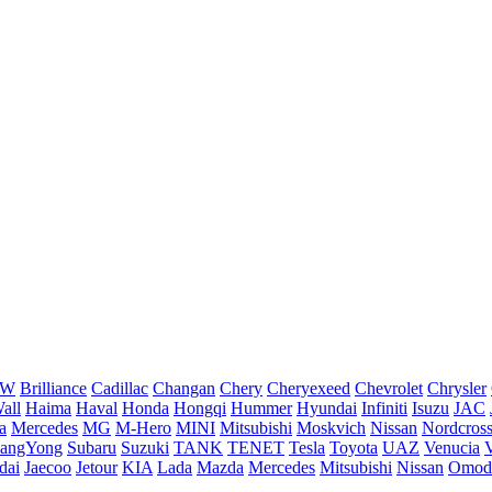
MW
Brilliance
Cadillac
Changan
Chery
Cheryexeed
Chevrolet
Chrysler
all
Haima
Haval
Honda
Hongqi
Hummer
Hyundai
Infiniti
Isuzu
JAC
a
Mercedes
MG
M-Hero
MINI
Mitsubishi
Moskvich
Nissan
Nordcros
sangYong
Subaru
Suzuki
TANK
TENET
Tesla
Toyota
UAZ
Venucia
dai
Jaecoo
Jetour
KIA
Lada
Mazda
Mercedes
Mitsubishi
Nissan
Omod