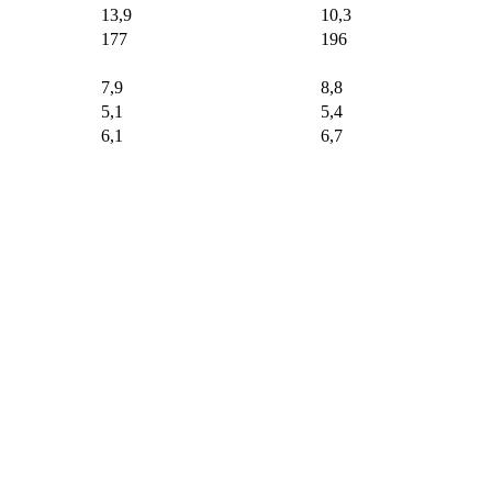
13,9
10,3
177
196
7,9
8,8
5,1
5,4
6,1
6,7