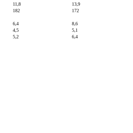
11,8
13,9
182
172
6,4
8,6
4,5
5,1
5,2
6,4