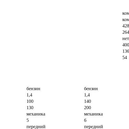
ко
ко
428
26
не
40
13
54
бензин
бензин
1,4
1,4
100
140
130
200
механика
механика
5
6
передний
передний