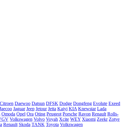
Citroen
Daewoo
Datsun
DFSK
Dodge
Dongfeng
Evolute
Exeed
Jaecoo
Jaguar
Jeep
Jetour
Jetta
Kaiyi
KIA
Knewstar
Lada
s
Omoda
Opel
Ora
Oting
Peugeot
Porsche
Ravon
Renault
Rolls-
VGV
Volkswagen
Volvo
Voyah
Xcite
WEY
Xiaomi
Zeekr
Zotye
a
Renault
Skoda
TANK
Toyota
Volkswagen