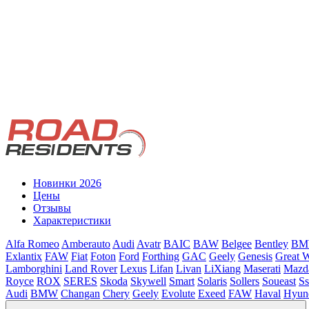
Новинки 2026
Цены
Отзывы
Характеристики
Alfa Romeo
Amberauto
Audi
Avatr
BAIC
BAW
Belgee
Bentley
B
Exlantix
FAW
Fiat
Foton
Ford
Forthing
GAC
Geely
Genesis
Great W
Lamborghini
Land Rover
Lexus
Lifan
Livan
LiXiang
Maserati
Mazd
Royce
ROX
SERES
Skoda
Skywell
Smart
Solaris
Sollers
Soueast
S
Audi
BMW
Changan
Chery
Geely
Evolute
Exeed
FAW
Haval
Hyun