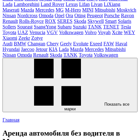
Lada
Lamborghini
Land Rover
Lexus
Lifan
Livan
LiXiang
Maserati
Mazda
Mercedes
MG
M-Hero
MINI
Mitsubishi
Moskvich
Nissan
Nordcross
Omoda
Opel
Ora
Oting
Peugeot
Porsche
Ravon
Renault
Rolls-Royce
ROX
SERES
Skoda
Skywell
Smart
Solaris
Sollers
Soueast
SsangYong
Subaru
Suzuki
TANK
TENET
Tesla
Toyota
UAZ
Venucia
VGV
Volkswagen
Volvo
Voyah
Xcite
WEY
Xiaomi
Zeekr
Zotye
Audi
BMW
Changan
Chery
Geely
Evolute
Exeed
FAW
Haval
Hyundai
Jaecoo
Jetour
KIA
Lada
Mazda
Mercedes
Mitsubishi
Nissan
Omoda
Renault
Skoda
TANK
Toyota
Volkswagen
Показать все
марки
Главная
Аренда автомобиля без водителя в