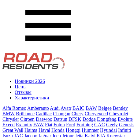
Новинки 2026
Цены
Отзывы
Характеристики
Alfa Romeo
Amberauto
Audi
Avatr
BAIC
BAW
Belgee
Bentley
BMW
Brilliance
Cadillac
Changan
Chery
Cheryexeed
Chevrolet
Chrysler
Citroen
Daewoo
Datsun
DFSK
Dodge
Dongfeng
Evolute
Exeed
Exlantix
FAW
Fiat
Foton
Ford
Forthing
GAC
Geely
Genesis
Great Wall
Haima
Haval
Honda
Hongqi
Hummer
Hyundai
Infiniti
Isuzu
JAC
Jaecoo
Jaguar
Jeep
Jetour
Jetta
Kaiyi
KIA
Knewstar