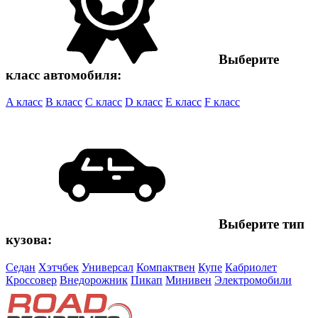
Выберите
класс автомобиля:
A класс
B класс
C класс
D класс
E класс
F класс
Выберите тип
кузова:
Седан
Хэтчбек
Универсал
Компактвен
Купе
Кабриолет
Кроссовер
Внедорожник
Пикап
Минивен
Электромобили