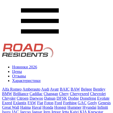
Новинки 2026
Цены
Отзывы
Характеристики
Alfa Romeo
Amberauto
Audi
Avatr
BAIC
BAW
Belgee
Bentley
BMW
Brilliance
Cadillac
Changan
Chery
Cheryexeed
Chevrolet
Chrysler
Citroen
Daewoo
Datsun
DFSK
Dodge
Dongfeng
Evolute
Exeed
Exlantix
FAW
Fiat
Foton
Ford
Forthing
GAC
Geely
Genesis
Great Wall
Haima
Haval
Honda
Hongqi
Hummer
Hyundai
Infiniti
Isuzu
JAC
Jaecoo
Jaguar
Jeep
Jetour
Jetta
Kaiyi
KIA
Knewstar