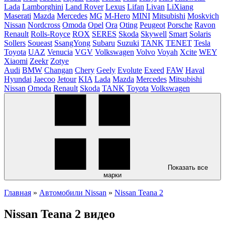
Lada
Lamborghini
Land Rover
Lexus
Lifan
Livan
LiXiang
Maserati
Mazda
Mercedes
MG
M-Hero
MINI
Mitsubishi
Moskvich
Nissan
Nordcross
Omoda
Opel
Ora
Oting
Peugeot
Porsche
Ravon
Renault
Rolls-Royce
ROX
SERES
Skoda
Skywell
Smart
Solaris
Sollers
Soueast
SsangYong
Subaru
Suzuki
TANK
TENET
Tesla
Toyota
UAZ
Venucia
VGV
Volkswagen
Volvo
Voyah
Xcite
WEY
Xiaomi
Zeekr
Zotye
Audi
BMW
Changan
Chery
Geely
Evolute
Exeed
FAW
Haval
Hyundai
Jaecoo
Jetour
KIA
Lada
Mazda
Mercedes
Mitsubishi
Nissan
Omoda
Renault
Skoda
TANK
Toyota
Volkswagen
Показать все
марки
Главная
»
Автомобили Nissan
»
Nissan Teana 2
Nissan Teana 2 видео