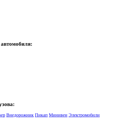
 автомобиля:
узова:
вер
Внедорожник
Пикап
Минивен
Электромобили