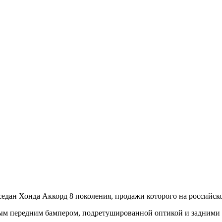
едан Хонда Аккорд 8 поколения, продажи которого на российско
м передним бампером, подретушированной оптикой и задними ф