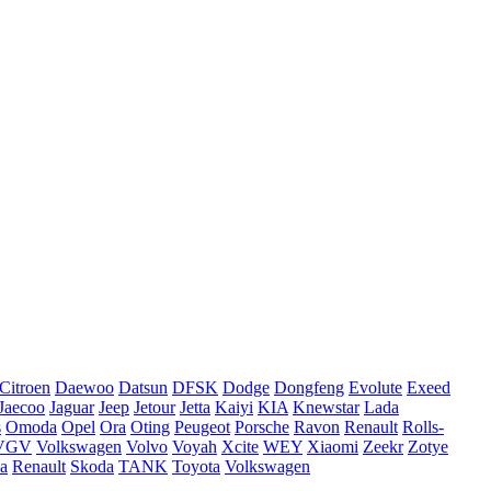
Citroen
Daewoo
Datsun
DFSK
Dodge
Dongfeng
Evolute
Exeed
Jaecoo
Jaguar
Jeep
Jetour
Jetta
Kaiyi
KIA
Knewstar
Lada
s
Omoda
Opel
Ora
Oting
Peugeot
Porsche
Ravon
Renault
Rolls-
VGV
Volkswagen
Volvo
Voyah
Xcite
WEY
Xiaomi
Zeekr
Zotye
a
Renault
Skoda
TANK
Toyota
Volkswagen