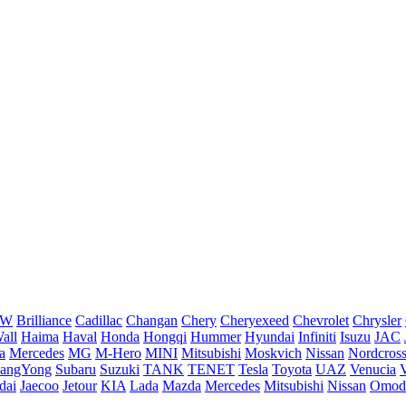
MW
Brilliance
Cadillac
Changan
Chery
Cheryexeed
Chevrolet
Chrysler
all
Haima
Haval
Honda
Hongqi
Hummer
Hyundai
Infiniti
Isuzu
JAC
a
Mercedes
MG
M-Hero
MINI
Mitsubishi
Moskvich
Nissan
Nordcros
sangYong
Subaru
Suzuki
TANK
TENET
Tesla
Toyota
UAZ
Venucia
dai
Jaecoo
Jetour
KIA
Lada
Mazda
Mercedes
Mitsubishi
Nissan
Omod