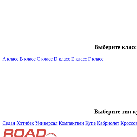
Выберите класс
A класс
B класс
C класс
D класс
E класс
F класс
Выберите тип к
Седан
Хэтчбек
Универсал
Компактвен
Купе
Кабриолет
Кроссо