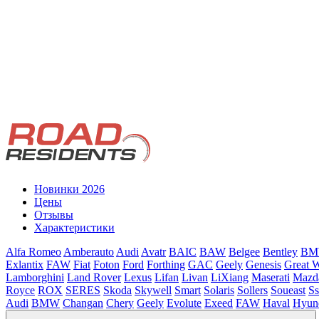
Новинки 2026
Цены
Отзывы
Характеристики
Alfa Romeo
Amberauto
Audi
Avatr
BAIC
BAW
Belgee
Bentley
B
Exlantix
FAW
Fiat
Foton
Ford
Forthing
GAC
Geely
Genesis
Great W
Lamborghini
Land Rover
Lexus
Lifan
Livan
LiXiang
Maserati
Mazd
Royce
ROX
SERES
Skoda
Skywell
Smart
Solaris
Sollers
Soueast
S
Audi
BMW
Changan
Chery
Geely
Evolute
Exeed
FAW
Haval
Hyun